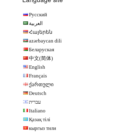
Русский
العربية
Հայերեն
azərbaycan dili
Беларуская
中文(简体)
English
Français
ქართული
Deutsch
עברית
Italiano
Қазақ тілі
кыргыз тили