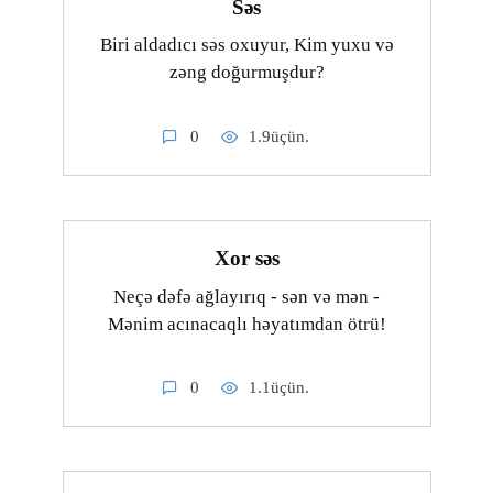
Səs
Biri aldadıcı səs oxuyur, Kim yuxu və
zəng doğurmuşdur?
0
1.9üçün.
Xor səs
Neçə dəfə ağlayırıq - sən və mən -
Mənim acınacaqlı həyatımdan ötrü!
0
1.1üçün.