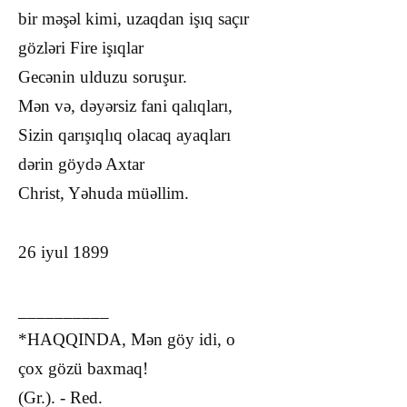
bir məşəl kimi, uzaqdan işıq saçır
gözləri Fire işıqlar
Gecənin ulduzu soruşur.
Mən və, dəyərsiz fani qalıqları,
Sizin qarışıqlıq olacaq ayaqları
dərin göydə Axtar
Christ, Yəhuda müəllim.
26 iyul 1899
__________
*HAQQINDA, Mən göy idi, o
çox gözü baxmaq!
(Gr.). - Red.