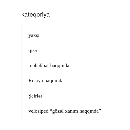
kateqoriya
yaxşı
qısa
məhəbbət haqqında
Rusiya haqqında
Şeirlər
velosiped “gözəl xanım haqqında”