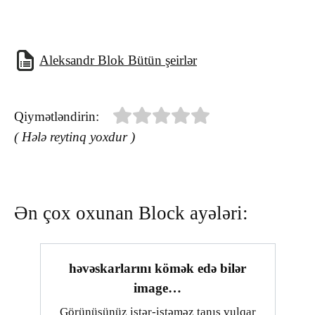
Aleksandr Blok Bütün şeirlər
Qiymətləndirin:
( Hələ reytinq yoxdur )
Ən çox oxunan Block ayələri:
həvəskarlarını kömək edə bilər
image…
Görünüşünüz istər-istəməz tanış vulqar