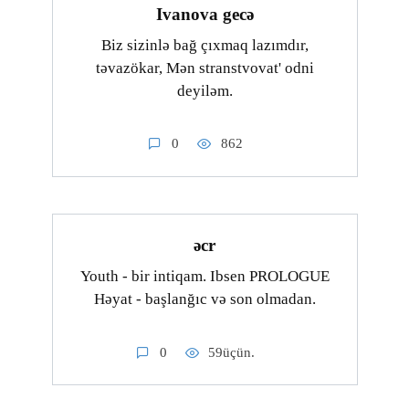
Ivanova gecə
Biz sizinlə bağ çıxmaq lazımdır,
təvazökar, Mən stranstvovat' odni
deyiləm.
0
862
əcr
Youth - bir intiqam. Ibsen PROLOGUE
Həyat - başlanğıc və son olmadan.
0
59üçün.