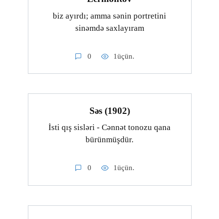
biz ayırdı; amma sənin portretini
sinəmdə saxlayıram
0
1üçün.
Səs (1902)
İsti qış sisləri - Cənnət tonozu qana
bürünmüşdür.
0
1üçün.