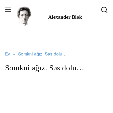
Məzmuna
keçin
Alexander Blok
Ev
»
Somkni ağız. Səs dolu…
Somkni ağız. Səs dolu…