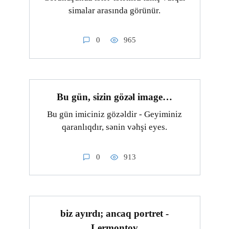
simalar arasında görünür.
0
965
Bu gün, sizin gözəl image…
Bu gün imiciniz gözəldir - Geyiminiz
qaranlıqdır, sənin vəhşi eyes.
0
913
biz ayırdı; ancaq portret -
Lermontov