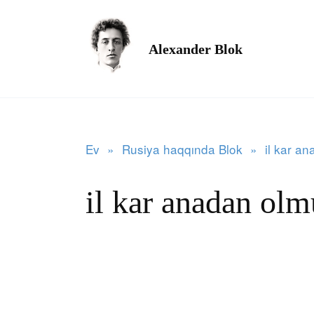
Məzmuna
keçin
Alexander Blok
Ev
»
Rusiya haqqında Blok
»
il kar a
il kar anadan o