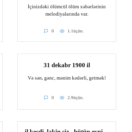
İçinizdəki ölümcül ölüm xəbərlərinin
melodiyalarında var.
0
1.1üçün.
31 dekabr 1900 il
Və sən, gənc, mənim kədərli, getmək!
0
2.9üçün.
il keçdi, lakin siz - bütün eyni…