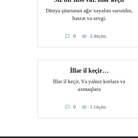
Dünya şüurunun ağır xəyalını sarsıtdın,
həsrət və sevgi.
0
2.4üçün.
İllər il keçir…
İllər il keçir, Və yalnız korlara və
axmaqlara
0
1.1üçün.