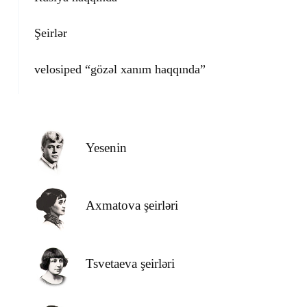
Şeirlər
velosiped “gözəl xanım haqqında”
Yesenin
Axmatova şeirləri
Tsvetaeva şeirləri