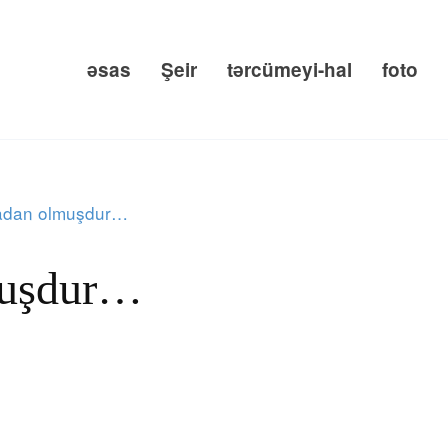
əsas
Şeir
tərcümeyi-hal
foto
nadan olmuşdur…
lmuşdur…