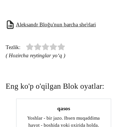
Aleksandr Bloğu'nun barcha she'rlari
Tezlik:
( Hozircha reytinglar yo‘q )
Eng ko'p o'qilgan Blok oyatlar:
qasos
Yoshlar - bir jazo. Ibsen muqaddima
hayot - boshida yoki oxirida holda.