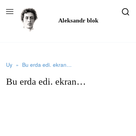
Tarkibga
o'tish
Aleksandr blok
Uy
»
Bu erda edi. ekran…
Bu erda edi. ekran…