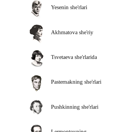
Yesenin she'rlari
Akhmatova she'riy
Tsvetaeva she'rlarida
Pasternakning she'rlari
Pushkinning she'rlari
Lermontovning