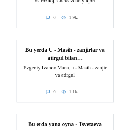
ostrožnoj, Cheksizdan yuqori
0
1.9k.
Bu yerda U - Masih - zanjirlar va
atirgul bilan…
Evgeniy Ivanov Mana, u - Masih - zanjir
va atirgul
0
1.1k.
Bu erda yana oyna - Tsvetaeva