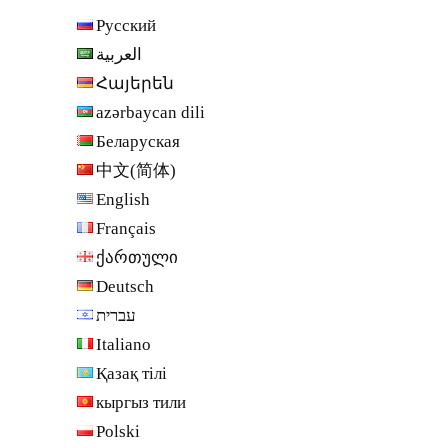
Русский
العربية
Հայերեն
azərbaycan dili
Беларуская
中文(简体)
English
Français
ქართული
Deutsch
עברית
Italiano
Қазақ тілі
кыргыз тили
Polski