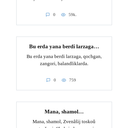
0
59k.
Bu erda yana berdi larzaga…
Bu erda yana berdi larzaga, qochgan,
zangori, balandliklarda.
0
759
Mana, shamol…
Mana, shamol, Zvenâŝij toskoû