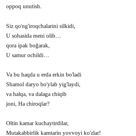
oppoq unutish.
Siz qo'ng'iroqchalarini silkidi,
U sohasida meni olib…
qora ipak boğarak,
U samur ochildi…
Va bu haqda u erda erkin bo'ladi
Shamol daryo bo'ylab yig'laydi,
va halqa, va dalaga chiqib
joni, Ha chiroqlar?
Oltin kamar kuchaytirdilar,
Mutakabbirlik kamtarin yovvoyi ko'zlar!