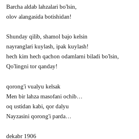
Barcha aldab lahzalari bo'lsin,
olov alangasida botishidan!
Shunday qilib, shamol bajo kelsin
nayranglari kuylash, ipak kuylash!
hech kim hech qachon odamlarni biladi bo'lsin,
Qo'lingni tor qanday!
qorong'i vualyu kelsak
Men bir lahza masofani ochib…
oq ustidan kabi, qor dalyu
Nayzasini qorong'i parda…
dekabr 1906