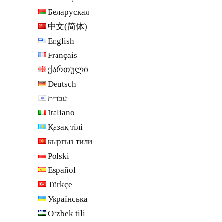
Беларуская
中文(简体)
English
Français
ქართული
Deutsch
עברית
Italiano
Қазақ тілі
кыргыз тили
Polski
Español
Türkçe
Українська
Oʻzbek tili