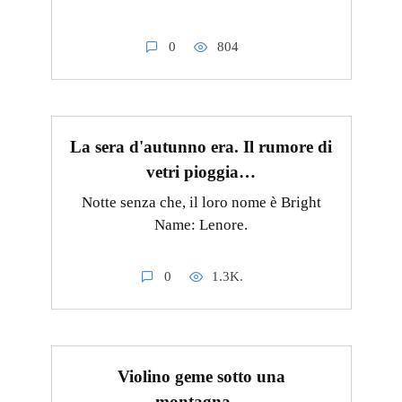
0
804
La sera d'autunno era. Il rumore di
vetri pioggia…
Notte senza che, il loro nome è Bright
Name: Lenore.
0
1.3K.
Violino geme sotto una
montagna…